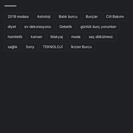
2018 modası
Astroloji
Balık burcu
Burçlar
Cilt Bakımı
diyet
ev dekorasyonu
Gebelik
günlük burç yorumları
hamilelik
kanser
Makyaj
moda
saç dökülmesi.
sağlık
Sony
TEKNOLOJİ
İkizler Burcu