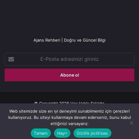
Ajans Rehberi | Doğru ve Güncel Bilgi
E-
Posta
adresinizi
giriniz
© Copyright 2026 Her Hakkı Saklıdır.
Web sitemizde size en iyi deneyimi sunabilmemiz için çerezleri
Gizlilik politikası
kullanıyoruz. Bu siteyi kullanmaya devam ederseniz, bunu kabul
ettiğinizi varsayarız.
Facebook
X
YouTube
Instagram
Tamam
Hayır
Gizlilik politikası