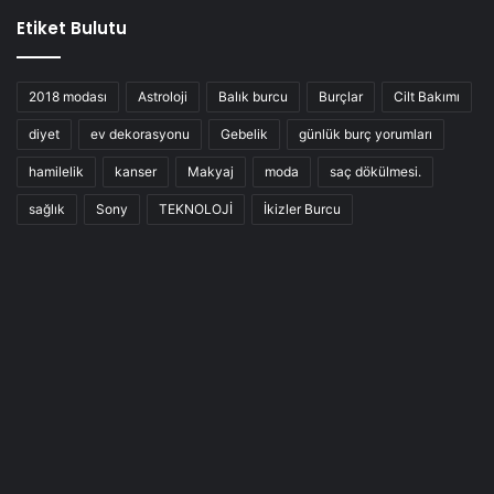
Etiket Bulutu
2018 modası
Astroloji
Balık burcu
Burçlar
Cilt Bakımı
diyet
ev dekorasyonu
Gebelik
günlük burç yorumları
hamilelik
kanser
Makyaj
moda
saç dökülmesi.
sağlık
Sony
TEKNOLOJİ
İkizler Burcu