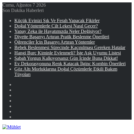
Cuma, Ağustos 7 2026
Son Dakika Haberleri
Küçük Evinizi Şık Ve Ferah Yapacak Fikirler
Doğal Yöntemlerle Cilt Lekesi Nasıl Geçer?
Yapay Zeka ile Hayatımızda Neler Değişiyor?
Diyette Başarıyı Artıran Pratik Beslenme Önerileri
Öğrenciler İçin Başarıyı Artıran Yöntemler
Bebek Beslenmesi Sürecinde Kaçınılması Gereken Hatalar
Hangi Burç Kiminle Evlenmeli? İşte Aşk Uyumu Listesi
Sabah Yorgun Kalkıyorsanız Gün İçinde Buna Dikkat!
Ev Dekorasyonuna Renk Katacak İlginç Kombin Önerileri
Göz Altı Morluklarına Doğal Çözümlerle Etkili Bakım
Tüyoları
Facebook
X
YouTube
Instagram
Kayıt
Ol
Rastgele
Makale
Kenar
Bölmesi