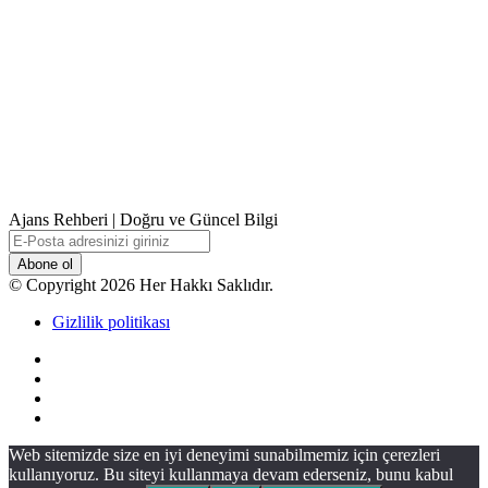
Ajans Rehberi | Doğru ve Güncel Bilgi
E-
Posta
adresinizi
© Copyright 2026 Her Hakkı Saklıdır.
giriniz
Gizlilik politikası
Facebook
X
YouTube
Instagram
Başa
Web sitemizde size en iyi deneyimi sunabilmemiz için çerezleri
dön
kullanıyoruz. Bu siteyi kullanmaya devam ederseniz, bunu kabul