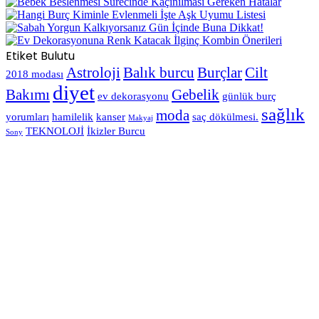
Etiket Bulutu
Astroloji
Balık burcu
Burçlar
Cilt
2018 modası
diyet
Bakımı
Gebelik
ev dekorasyonu
günlük burç
sağlık
moda
yorumları
hamilelik
kanser
saç dökülmesi.
Makyaj
TEKNOLOJİ
İkizler Burcu
Sony