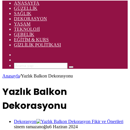
ANASAYFA
GÜZELLIK
SAĞLIK
DEKORASYON
YAŞAM
TEKNOLOJI
GEBELIK
EĞITIM & KURS
GIZLILIK POLITIKASI
Rastgele
Makale
Kenar
Bölmesi
Arama
yap
Anasayfa
/
Yazlık Balkon Dekorasyonu
...
Yazlık Balkon
Dekorasyonu
Dekorasyon
sinem ramazanoğlu
6 Haziran 2024