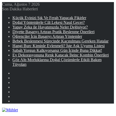
Cuma, Ağustos 7 2026
Son Dakika Haberleri
Küçük Evinizi Şık Ve Ferah Yapacak Fikirler
Doğal Yöntemlerle Cilt Lekesi Nasıl Geçer?
Yapay Zeka ile Hayatımızda Neler Değişiyor?
Diyette Başarıyı Artıran Pratik Beslenme Önerileri
Öğrenciler İçin Başarıyı Artıran Yöntemler
Bebek Beslenmesi Sürecinde Kaçınılması Gereken Hatalar
Hangi Burç Kiminle Evlenmeli? İşte Aşk Uyumu Listesi
Sabah Yorgun Kalkıyorsanız Gün İçinde Buna Dikkat!
Ev Dekorasyonuna Renk Katacak İlginç Kombin Önerileri
Göz Altı Morluklarına Doğal Çözümlerle Etkili Bakım
Tüyoları
Facebook
X
YouTube
Instagram
Kayıt
Ol
Rastgele
Makale
Kenar
Bölmesi