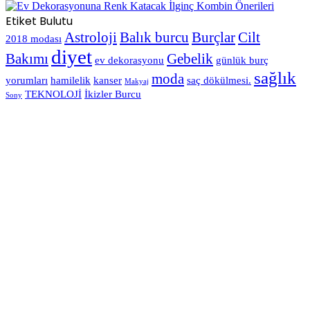
Etiket Bulutu
Astroloji
Balık burcu
Burçlar
Cilt
2018 modası
diyet
Bakımı
Gebelik
ev dekorasyonu
günlük burç
sağlık
moda
yorumları
hamilelik
kanser
saç dökülmesi.
Makyaj
TEKNOLOJİ
İkizler Burcu
Sony