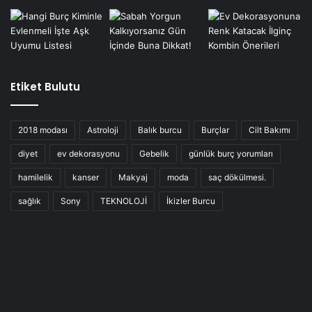
Etiket Bulutu
2018 modası
Astroloji
Balık burcu
Burçlar
Cilt Bakımı
diyet
ev dekorasyonu
Gebelik
günlük burç yorumları
hamilelik
kanser
Makyaj
moda
saç dökülmesi.
sağlık
Sony
TEKNOLOJİ
İkizler Burcu