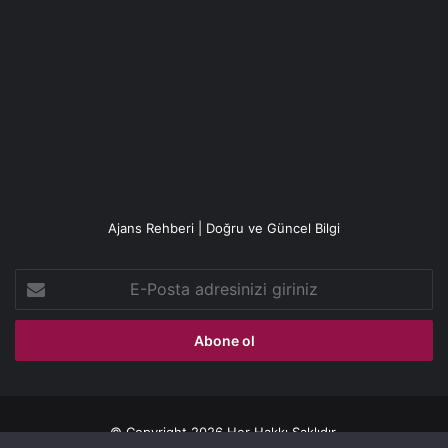
Ajans Rehberi | Doğru ve Güncel Bilgi
E-
Posta
adresinizi
giriniz
© Copyright 2026 Her Hakkı Saklıdır.