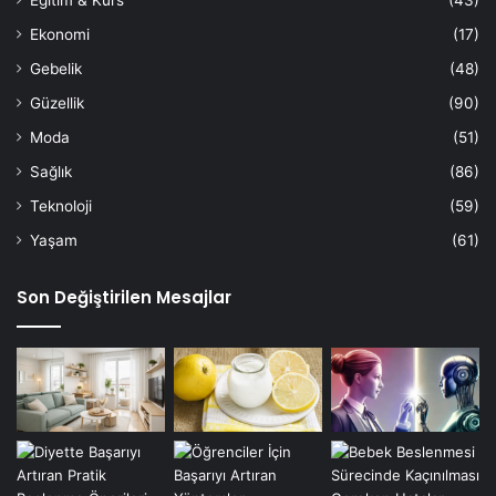
Eğitim & Kurs
(43)
Ekonomi
(17)
Gebelik
(48)
Güzellik
(90)
Moda
(51)
Sağlık
(86)
Teknoloji
(59)
Yaşam
(61)
Son Değiştirilen Mesajlar