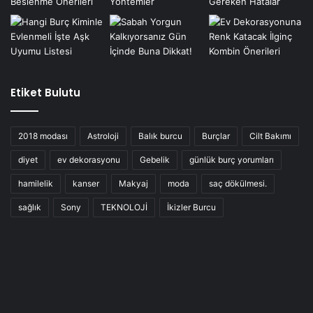
Etiket Bulutu
2018 modası
Astroloji
Balık burcu
Burçlar
Cilt Bakımı
diyet
ev dekorasyonu
Gebelik
günlük burç yorumları
hamilelik
kanser
Makyaj
moda
saç dökülmesi.
sağlık
Sony
TEKNOLOJİ
İkizler Burcu