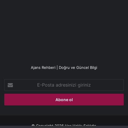
Ajans Rehberi | Doğru ve Güncel Bilgi
E-
Posta
adresinizi
giriniz
© Copyright 2026 Her Hakkı Saklıdır.