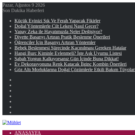
Pazar, Ağustos 9 2026
Son Dakika Haberleri
Küçük Evinizi Şık Ve Ferah Yapacak Fikirler
Doğal Yöntemlerle Cilt Lekesi Nasıl Geçer?
Yapay Zeka ile Hayatımızda Neler Değişiyor?
Diyette Başarıyı Artıran Pratik Beslenme Önerileri
Öğrenciler İçin Başarıyı Artıran Yöntemler
Bebek Beslenmesi Sürecinde Kaçınılması Gereken Hatalar
Hangi Burç Kiminle Evlenmeli? İşte Aşk Uyumu Listesi
Sabah Yorgun Kalkıyorsanız Gün İçinde Buna Dikkat!
Ev Dekorasyonuna Renk Katacak İlginç Kombin Önerileri
Göz Altı Morluklarına Doğal Çözümlerle Etkili Bakım Tüyolar
Facebook
X
YouTube
Instagram
Kayıt
Ol
Rastgele
Makale
Kenar
Bölmesi
ANASAYFA