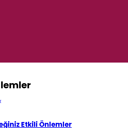
nlemler
ğiniz Etkili Önlemler