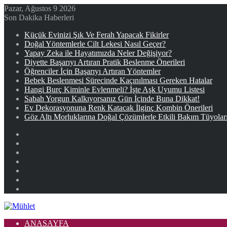
Pazar, Ağustos 9 2026
Son Dakika Haberleri
Küçük Evinizi Şık Ve Ferah Yapacak Fikirler
Doğal Yöntemlerle Cilt Lekesi Nasıl Geçer?
Yapay Zeka ile Hayatımızda Neler Değişiyor?
Diyette Başarıyı Artıran Pratik Beslenme Önerileri
Öğrenciler İçin Başarıyı Artıran Yöntemler
Bebek Beslenmesi Sürecinde Kaçınılması Gereken Hatalar
Hangi Burç Kiminle Evlenmeli? İşte Aşk Uyumu Listesi
Sabah Yorgun Kalkıyorsanız Gün İçinde Buna Dikkat!
Ev Dekorasyonuna Renk Katacak İlginç Kombin Önerileri
Göz Altı Morluklarına Doğal Çözümlerle Etkili Bakım Tüyolar
Facebook
X
YouTube
Instagram
Kayıt
Ol
Rastgele
Makale
Kenar
Bölmesi
ANASAYFA