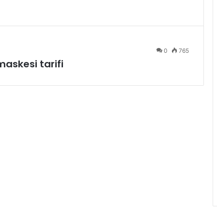
0
765
maskesi tarifi