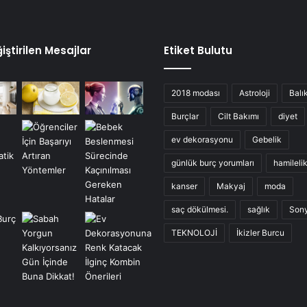
iştirilen Mesajlar
Etiket Bulutu
2018 modası
Astroloji
Balı
Burçlar
Cilt Bakımı
diyet
ev dekorasyonu
Gebelik
günlük burç yorumları
hamileli
kanser
Makyaj
moda
saç dökülmesi.
sağlık
Son
TEKNOLOJİ
İkizler Burcu