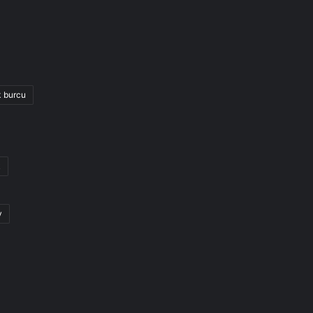
k burcu
k
y