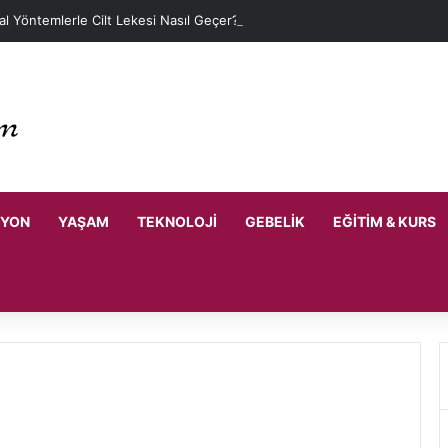
l Yöntemlerle Cilt Lekesi Nasıl Geçer?
SYON
YAŞAM
TEKNOLOJI
GEBELIK
EĞITIM & KURS