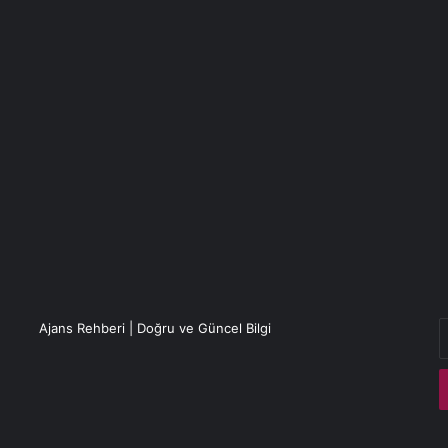
E
Ajans Rehberi | Doğru ve Güncel Bilgi
P
a
g