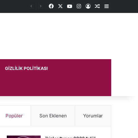
Facebook
X
YouTube
Instagram
Kayıt Ol
Rastgele Makale
Kenar Bölme
GIZLILIK POLITIKASI
Popüler
Son Eklenen
Yorumlar