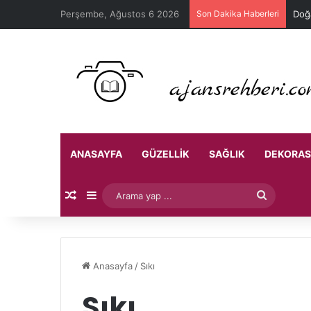
Perşembe, Ağustos 6 2026
Son Dakika Haberleri
Doğa
ANASAYFA
GÜZELLIK
SAĞLIK
DEKORA
Rastgele Makale
Kenar Bölmesi
Arama
yap
...
Anasayfa
/
Sıkı
Sıkı