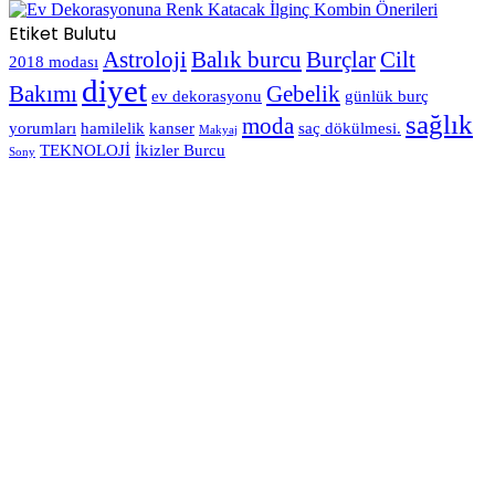
Etiket Bulutu
Astroloji
Balık burcu
Burçlar
Cilt
2018 modası
diyet
Bakımı
Gebelik
ev dekorasyonu
günlük burç
sağlık
moda
yorumları
hamilelik
kanser
saç dökülmesi.
Makyaj
TEKNOLOJİ
İkizler Burcu
Sony