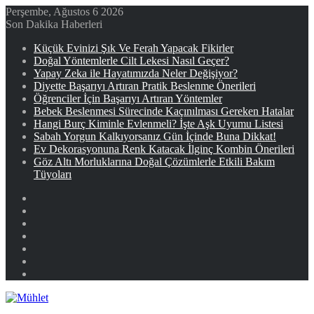
Perşembe, Ağustos 6 2026
Son Dakika Haberleri
Küçük Evinizi Şık Ve Ferah Yapacak Fikirler
Doğal Yöntemlerle Cilt Lekesi Nasıl Geçer?
Yapay Zeka ile Hayatımızda Neler Değişiyor?
Diyette Başarıyı Artıran Pratik Beslenme Önerileri
Öğrenciler İçin Başarıyı Artıran Yöntemler
Bebek Beslenmesi Sürecinde Kaçınılması Gereken Hatalar
Hangi Burç Kiminle Evlenmeli? İşte Aşk Uyumu Listesi
Sabah Yorgun Kalkıyorsanız Gün İçinde Buna Dikkat!
Ev Dekorasyonuna Renk Katacak İlginç Kombin Önerileri
Göz Altı Morluklarına Doğal Çözümlerle Etkili Bakım
Tüyoları
Facebook
X
YouTube
Instagram
Kayıt
Ol
Rastgele
Makale
Kenar
Bölmesi