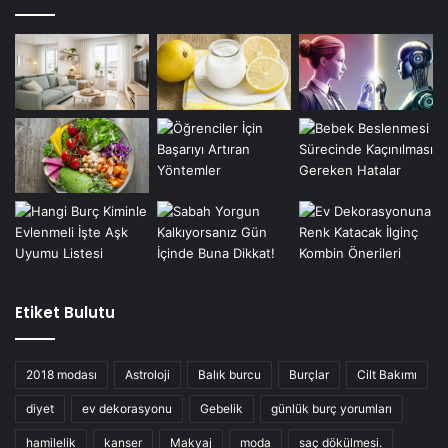
Etiket Bulutu
2018 modası
Astroloji
Balık burcu
Burçlar
Cilt Bakımı
diyet
ev dekorasyonu
Gebelik
günlük burç yorumları
hamilelik
kanser
Makyaj
moda
saç dökülmesi.