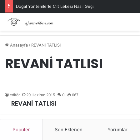
Doğal Yöntemlerle Cilt Lekesi Nasıl Geçer?
Anasayfa
/
REVANİ TATLISI
REVANİ TATLISI
editör
29 Haziran 2015
0
667
REVANİ TATLISI
Popüler
Son Eklenen
Yorumlar