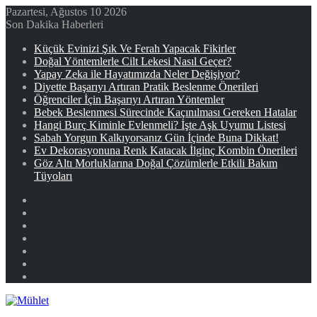
Pazartesi, Ağustos 10 2026
Son Dakika Haberleri
Küçük Evinizi Şık Ve Ferah Yapacak Fikirler
Doğal Yöntemlerle Cilt Lekesi Nasıl Geçer?
Yapay Zeka ile Hayatımızda Neler Değişiyor?
Diyette Başarıyı Artıran Pratik Beslenme Önerileri
Öğrenciler İçin Başarıyı Artıran Yöntemler
Bebek Beslenmesi Sürecinde Kaçınılması Gereken Hatalar
Hangi Burç Kiminle Evlenmeli? İşte Aşk Uyumu Listesi
Sabah Yorgun Kalkıyorsanız Gün İçinde Buna Dikkat!
Ev Dekorasyonuna Renk Katacak İlginç Kombin Önerileri
Göz Altı Morluklarına Doğal Çözümlerle Etkili Bakım
Tüyoları
Facebook
X
YouTube
Instagram
Kayıt
Ol
Rastgele
Makale
Kenar
Bölmesi