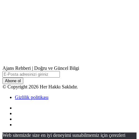
Ajans Rehberi | Doğru ve Güncel Bilgi
E-
Posta
adresinizi
© Copyright 2026 Her Hakkı Saklıdır.
giriniz
Gizlilik politikası
Facebook
X
YouTube
Instagram
Başa
Web sitemizde size en iyi deneyimi sunabilmemiz için çerezleri