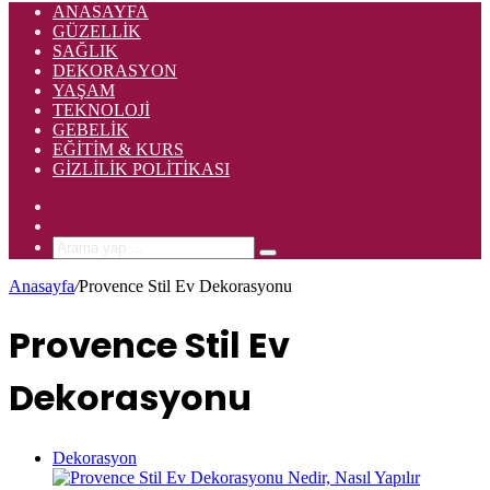
ANASAYFA
GÜZELLIK
SAĞLIK
DEKORASYON
YAŞAM
TEKNOLOJI
GEBELIK
EĞITIM & KURS
GIZLILIK POLITIKASI
Rastgele
Makale
Kenar
Bölmesi
Arama
yap
Anasayfa
/
Provence Stil Ev Dekorasyonu
...
Provence Stil Ev
Dekorasyonu
Dekorasyon