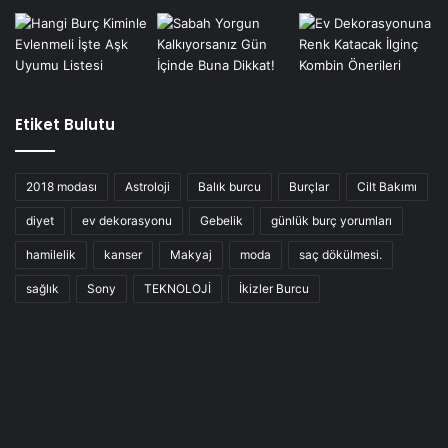
Etiket Bulutu
2018 modası
Astroloji
Balık burcu
Burçlar
Cilt Bakımı
diyet
ev dekorasyonu
Gebelik
günlük burç yorumları
hamilelik
kanser
Makyaj
moda
saç dökülmesi.
sağlık
Sony
TEKNOLOJİ
İkizler Burcu