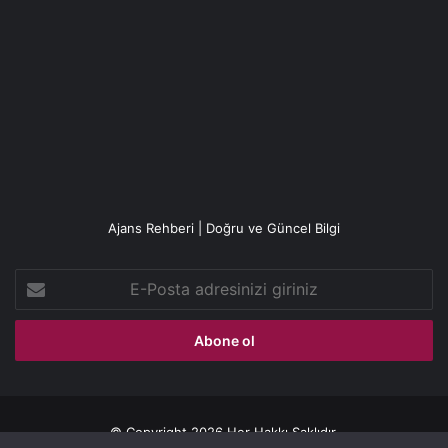
Ajans Rehberi | Doğru ve Güncel Bilgi
E-
Posta
adresinizi
giriniz
© Copyright 2026 Her Hakkı Saklıdır.