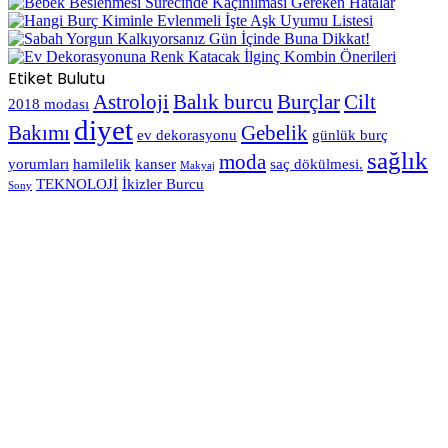
Etiket Bulutu
Astroloji
Balık burcu
Burçlar
Cilt
2018 modası
diyet
Bakımı
Gebelik
ev dekorasyonu
günlük burç
sağlık
moda
yorumları
hamilelik
kanser
saç dökülmesi.
Makyaj
TEKNOLOJİ
İkizler Burcu
Sony