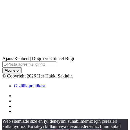
Ajans Rehberi | Doğru ve Güncel Bilgi
E-
Posta
adresinizi
© Copyright 2026 Her Hakkı Saklıdır.
giriniz
Gizlilik politikası
Facebook
X
YouTube
Instagram
Başa
Web sitemizde size en iyi deneyimi sunabilmemiz için çerezleri
dön
kullanıyoruz. Bu siteyi kullanmaya devam ederseniz, bunu kabul