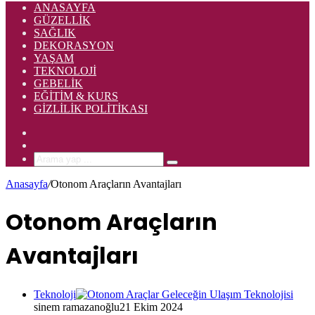
ANASAYFA
GÜZELLIK
SAĞLIK
DEKORASYON
YAŞAM
TEKNOLOJI
GEBELIK
EĞITIM & KURS
GIZLILIK POLITIKASI
Rastgele
Makale
Kenar
Bölmesi
Arama
yap
Anasayfa
/
Otonom Araçların Avantajları
...
Otonom Araçların
Avantajları
Teknoloji
sinem ramazanoğlu
21 Ekim 2024