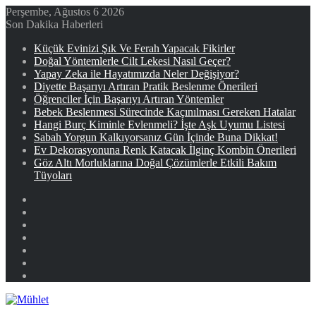
Perşembe, Ağustos 6 2026
Son Dakika Haberleri
Küçük Evinizi Şık Ve Ferah Yapacak Fikirler
Doğal Yöntemlerle Cilt Lekesi Nasıl Geçer?
Yapay Zeka ile Hayatımızda Neler Değişiyor?
Diyette Başarıyı Artıran Pratik Beslenme Önerileri
Öğrenciler İçin Başarıyı Artıran Yöntemler
Bebek Beslenmesi Sürecinde Kaçınılması Gereken Hatalar
Hangi Burç Kiminle Evlenmeli? İşte Aşk Uyumu Listesi
Sabah Yorgun Kalkıyorsanız Gün İçinde Buna Dikkat!
Ev Dekorasyonuna Renk Katacak İlginç Kombin Önerileri
Göz Altı Morluklarına Doğal Çözümlerle Etkili Bakım
Tüyoları
Facebook
X
YouTube
Instagram
Kayıt
Ol
Rastgele
Makale
Kenar
Bölmesi