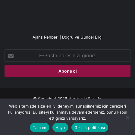
Ajans Rehberi | Doğru ve Güncel Bilgi
E-
Posta
adresinizi
giriniz
© Copyright 2026 Her Hakkı Saklıdır.
Web sitemizde size en iyi deneyimi sunabilmemiz için çerezleri
Gizlilik politikası
kullanıyoruz. Bu siteyi kullanmaya devam ederseniz, bunu kabul
ettiğinizi varsayarız.
Facebook
X
YouTube
Instagram
Tamam
Hayır
Gizlilik politikası