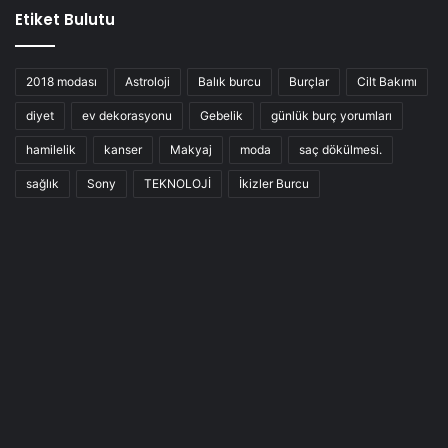
Etiket Bulutu
2018 modası
Astroloji
Balık burcu
Burçlar
Cilt Bakımı
diyet
ev dekorasyonu
Gebelik
günlük burç yorumları
hamilelik
kanser
Makyaj
moda
saç dökülmesi.
sağlık
Sony
TEKNOLOJİ
İkizler Burcu