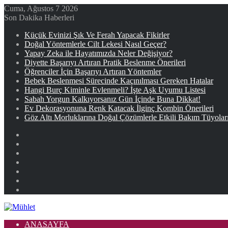
Cuma, Ağustos 7 2026
Son Dakika Haberleri
Küçük Evinizi Şık Ve Ferah Yapacak Fikirler
Doğal Yöntemlerle Cilt Lekesi Nasıl Geçer?
Yapay Zeka ile Hayatımızda Neler Değişiyor?
Diyette Başarıyı Artıran Pratik Beslenme Önerileri
Öğrenciler İçin Başarıyı Artıran Yöntemler
Bebek Beslenmesi Sürecinde Kaçınılması Gereken Hatalar
Hangi Burç Kiminle Evlenmeli? İşte Aşk Uyumu Listesi
Sabah Yorgun Kalkıyorsanız Gün İçinde Buna Dikkat!
Ev Dekorasyonuna Renk Katacak İlginç Kombin Önerileri
Göz Altı Morluklarına Doğal Çözümlerle Etkili Bakım Tüyolar
Facebook
X
YouTube
Instagram
Kayıt
Ol
Rastgele
Makale
Kenar
Bölmesi
ANASAYFA