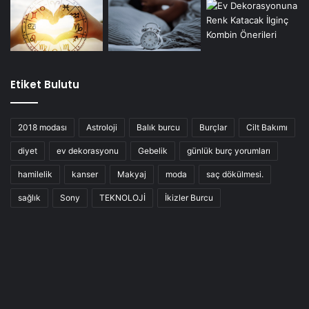
Etiket Bulutu
2018 modası
Astroloji
Balık burcu
Burçlar
Cilt Bakımı
diyet
ev dekorasyonu
Gebelik
günlük burç yorumları
hamilelik
kanser
Makyaj
moda
saç dökülmesi.
sağlık
Sony
TEKNOLOJİ
İkizler Burcu