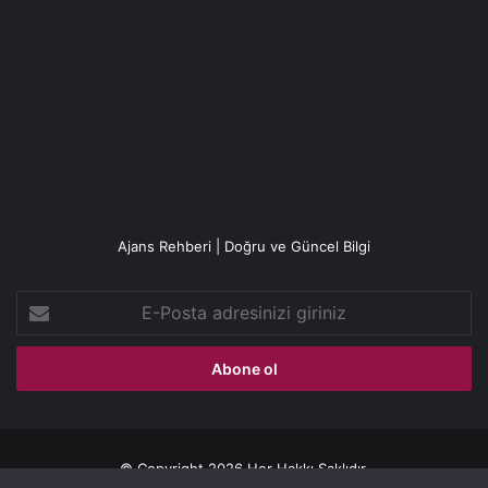
Ajans Rehberi | Doğru ve Güncel Bilgi
E-
Posta
adresinizi
giriniz
© Copyright 2026 Her Hakkı Saklıdır.