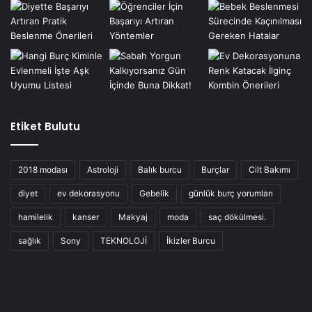
Etiket Bulutu
2018 modası
Astroloji
Balık burcu
Burçlar
Cilt Bakımı
diyet
ev dekorasyonu
Gebelik
günlük burç yorumları
hamilelik
kanser
Makyaj
moda
saç dökülmesi.
sağlık
Sony
TEKNOLOJİ
İkizler Burcu