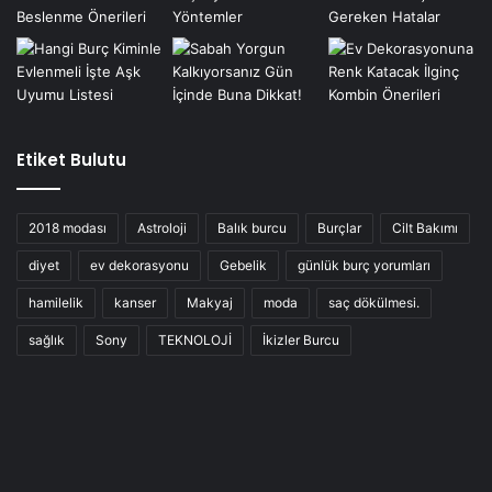
Etiket Bulutu
2018 modası
Astroloji
Balık burcu
Burçlar
Cilt Bakımı
diyet
ev dekorasyonu
Gebelik
günlük burç yorumları
hamilelik
kanser
Makyaj
moda
saç dökülmesi.
sağlık
Sony
TEKNOLOJİ
İkizler Burcu