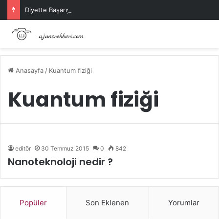
Diyette Başarıyı Artıran Pratik Beslenme Önerileri
Anasayfa
/
Kuantum fiziği
Kuantum fiziği
editör
30 Temmuz 2015
0
842
Nanoteknoloji nedir ?
Popüler
Son Eklenen
Yorumlar