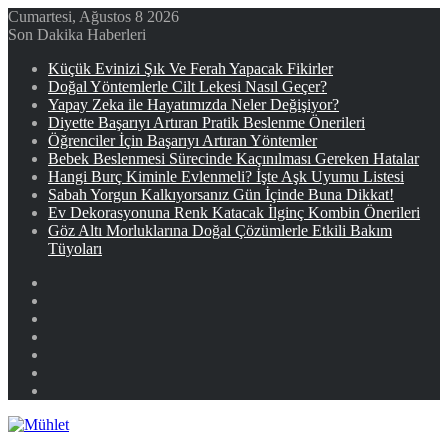
Cumartesi, Ağustos 8 2026
Son Dakika Haberleri
Küçük Evinizi Şık Ve Ferah Yapacak Fikirler
Doğal Yöntemlerle Cilt Lekesi Nasıl Geçer?
Yapay Zeka ile Hayatımızda Neler Değişiyor?
Diyette Başarıyı Artıran Pratik Beslenme Önerileri
Öğrenciler İçin Başarıyı Artıran Yöntemler
Bebek Beslenmesi Sürecinde Kaçınılması Gereken Hatalar
Hangi Burç Kiminle Evlenmeli? İşte Aşk Uyumu Listesi
Sabah Yorgun Kalkıyorsanız Gün İçinde Buna Dikkat!
Ev Dekorasyonuna Renk Katacak İlginç Kombin Önerileri
Göz Altı Morluklarına Doğal Çözümlerle Etkili Bakım
Tüyoları
Facebook
X
YouTube
Instagram
Kayıt
Ol
Rastgele
Makale
Kenar
Bölmesi