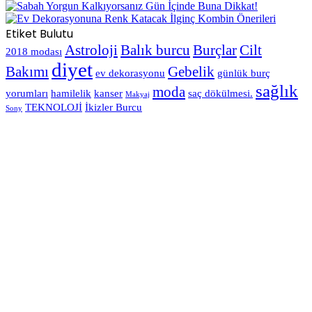
Etiket Bulutu
Astroloji
Balık burcu
Burçlar
Cilt
2018 modası
diyet
Bakımı
Gebelik
ev dekorasyonu
günlük burç
sağlık
moda
yorumları
hamilelik
kanser
saç dökülmesi.
Makyaj
TEKNOLOJİ
İkizler Burcu
Sony