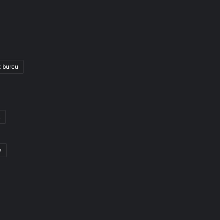
k burcu
k
y