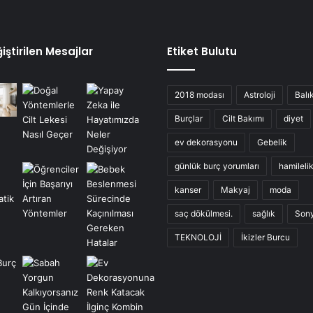
iştirilen Mesajlar
Etiket Bulutu
2018 modası
Astroloji
Balı
Burçlar
Cilt Bakımı
diyet
ev dekorasyonu
Gebelik
günlük burç yorumları
hamileli
kanser
Makyaj
moda
saç dökülmesi.
sağlık
Son
TEKNOLOJİ
İkizler Burcu