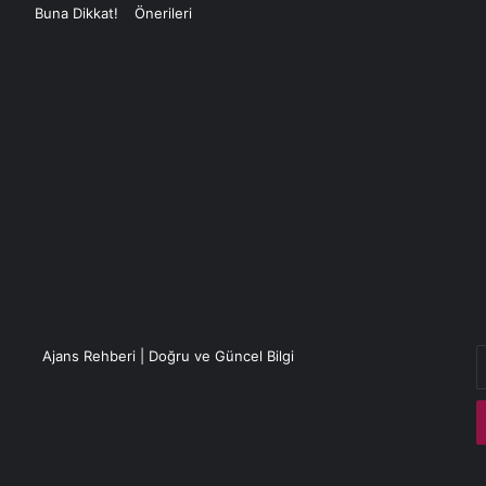
E
Ajans Rehberi | Doğru ve Güncel Bilgi
P
a
g