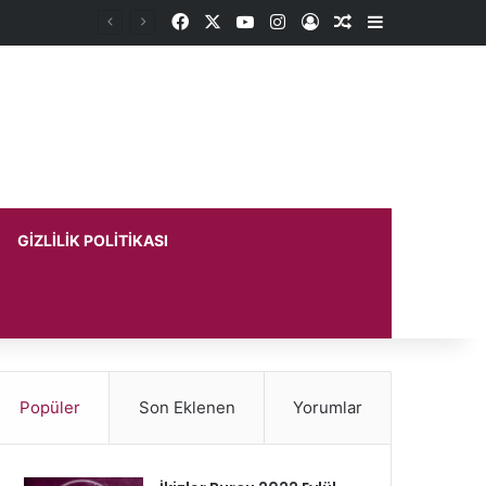
Facebook
X
YouTube
Instagram
Kayıt Ol
Rastgele Makale
Kenar Bölme
GIZLILIK POLITIKASI
Popüler
Son Eklenen
Yorumlar