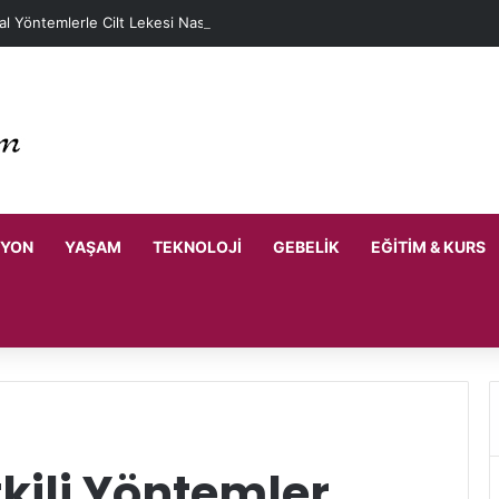
l Yöntemlerle Cilt Lekesi Nasıl Geçer?
SYON
YAŞAM
TEKNOLOJI
GEBELIK
EĞITIM & KURS
kili Yöntemler