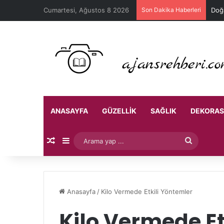
Cumartesi, Ağustos 8 2026
Son Dakika Haberleri
Doğa
ANASAYFA
GÜZELLIK
SAĞLIK
DEKORA
Rastgele Makale
Kenar Bölmesi
Arama
yap
...
Anasayfa
/
Kilo Vermede Etkili Yöntemler
Kilo Vermede Et