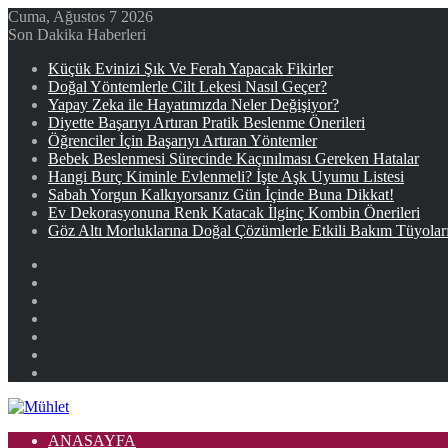
Cuma, Ağustos 7 2026
Son Dakika Haberleri
Küçük Evinizi Şık Ve Ferah Yapacak Fikirler
Doğal Yöntemlerle Cilt Lekesi Nasıl Geçer?
Yapay Zeka ile Hayatımızda Neler Değişiyor?
Diyette Başarıyı Artıran Pratik Beslenme Önerileri
Öğrenciler İçin Başarıyı Artıran Yöntemler
Bebek Beslenmesi Sürecinde Kaçınılması Gereken Hatalar
Hangi Burç Kiminle Evlenmeli? İşte Aşk Uyumu Listesi
Sabah Yorgun Kalkıyorsanız Gün İçinde Buna Dikkat!
Ev Dekorasyonuna Renk Katacak İlginç Kombin Önerileri
Göz Altı Morluklarına Doğal Çözümlerle Etkili Bakım Tüyolar
Facebook
X
YouTube
Instagram
Kayıt
Ol
Rastgele
Makale
Kenar
Bölmesi
ANASAYFA