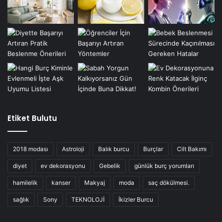
Etiket Bulutu
2018 modası
Astroloji
Balık burcu
Burçlar
Cilt Bakımı
diyet
ev dekorasyonu
Gebelik
günlük burç yorumları
hamilelik
kanser
Makyaj
moda
saç dökülmesi.
sağlık
Sony
TEKNOLOJİ
İkizler Burcu