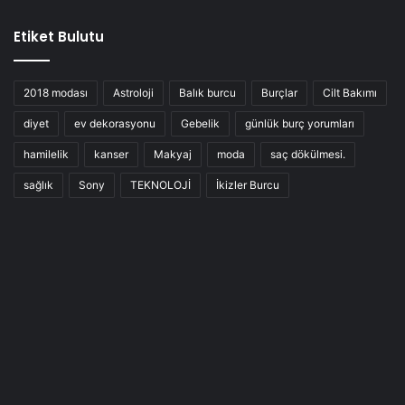
Etiket Bulutu
2018 modası
Astroloji
Balık burcu
Burçlar
Cilt Bakımı
diyet
ev dekorasyonu
Gebelik
günlük burç yorumları
hamilelik
kanser
Makyaj
moda
saç dökülmesi.
sağlık
Sony
TEKNOLOJİ
İkizler Burcu