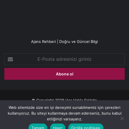
Ajans Rehberi | Doğru ve Güncel Bilgi
E-
Posta
adresinizi
giriniz
© Copyright 2026 Her Hakkı Saklıdır.
Web sitemizde size en iyi deneyimi sunabilmemiz için çerezleri
Gizlilik politikası
kullanıyoruz. Bu siteyi kullanmaya devam ederseniz, bunu kabul
ettiğinizi varsayarız.
Facebook
X
YouTube
Instagram
Tamam
Hayır
Gizlilik politikası