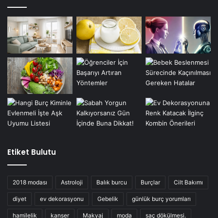
Etiket Bulutu
2018 modası
Astroloji
Balık burcu
Burçlar
Cilt Bakımı
diyet
ev dekorasyonu
Gebelik
günlük burç yorumları
hamilelik
kanser
Makyaj
moda
saç dökülmesi.