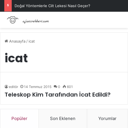
Doğal Yöntemlerle Cilt Lekesi Nasıl Geçer?
Anasayfa
/
icat
icat
editör
14 Temmuz 2015
0
601
Teleskop Kim Tarafından İcat Edildi?
Popüler
Son Eklenen
Yorumlar