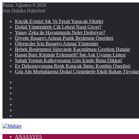
Pazar, Ağustos 9 2026
Son Dakika Haberleri
Küçük Evinizi Şık Ve Ferah Yapacak Fikirler
Doğal Yöntemlerle Cilt Lekesi Nasıl Geçer?
Yapay Zeka ile Hayatımızda Neler Değişiyor?
Diyette Başarıyı Artıran Pratik Beslenme Önerileri
Öğrenciler İçin Başarıyı Artıran Yöntemler
Bebek Beslenmesi Sürecinde Kaçınılması Gereken Hatalar
Hangi Burç Kiminle Evlenmeli? İşte Aşk Uyumu Listesi
Sabah Yorgun Kalkıyorsanız Gün İçinde Buna Dikkat!
Ev Dekorasyonuna Renk Katacak İlginç Kombin Önerileri
Göz Altı Morluklarına Doğal Çözümlerle Etkili Bakım Tüyolar
Facebook
X
YouTube
Instagram
Kayıt
Ol
Rastgele
Makale
Kenar
Bölmesi
ANASAYFA