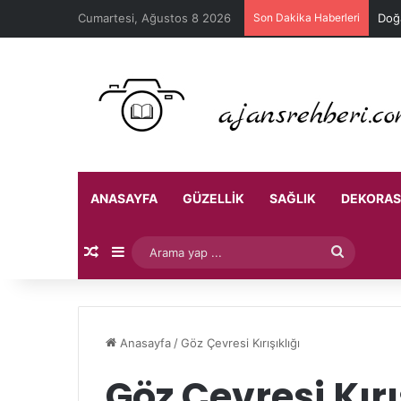
Cumartesi, Ağustos 8 2026
Son Dakika Haberleri
Doğa
ANASAYFA
GÜZELLIK
SAĞLIK
DEKORA
Rastgele Makale
Kenar Bölmesi
Arama
yap
...
Anasayfa
/
Göz Çevresi Kırışıklığı
Göz Çevresi Kırı