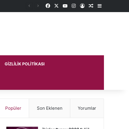
Facebook
X
YouTube
Instagram
Kayıt Ol
Rastgele Makale
Kenar Bölme
GIZLILIK POLITIKASI
Popüler
Son Eklenen
Yorumlar