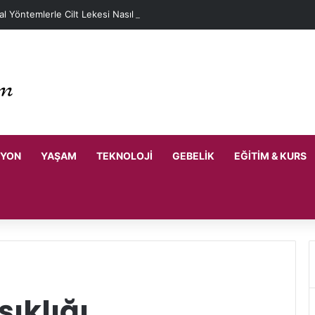
l Yöntemlerle Cilt Lekesi Nasıl Geçer?
SYON
YAŞAM
TEKNOLOJI
GEBELIK
EĞITIM & KURS
şıklığı