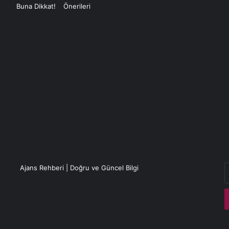
E
Ajans Rehberi | Doğru ve Güncel Bilgi
P
a
g