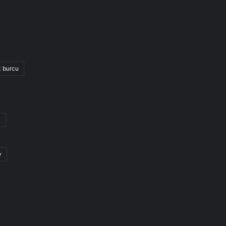
k burcu
k
y