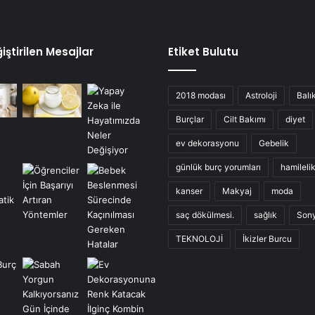
iştirilen Mesajlar
Etiket Bulutu
2018 modası
Astroloji
Balı
Burçlar
Cilt Bakımı
diyet
ev dekorasyonu
Gebelik
günlük burç yorumları
hamileli
kanser
Makyaj
moda
saç dökülmesi.
sağlık
Son
TEKNOLOJİ
İkizler Burcu