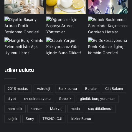
Etiket Bulutu
2018 modası
Astroloji
Balık burcu
Burçlar
Cilt Bakımı
diyet
ev dekorasyonu
Gebelik
günlük burç yorumları
hamilelik
kanser
Makyaj
moda
saç dökülmesi.
sağlık
Sony
TEKNOLOJİ
İkizler Burcu