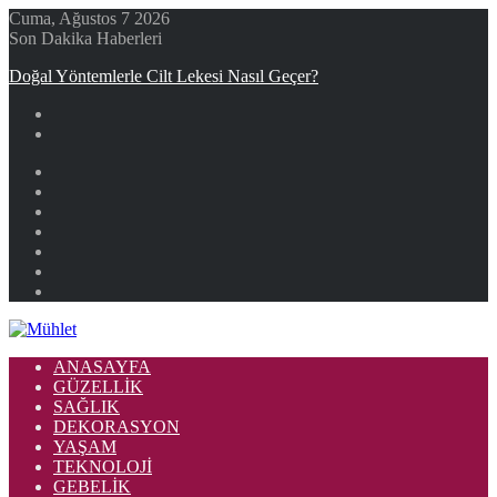
Cuma, Ağustos 7 2026
Son Dakika Haberleri
Doğal Yöntemlerle Cilt Lekesi Nasıl Geçer?
Facebook
X
YouTube
Instagram
Kayıt
Ol
Rastgele
Makale
Kenar
Bölmesi
ANASAYFA
GÜZELLIK
SAĞLIK
DEKORASYON
YAŞAM
TEKNOLOJI
GEBELIK