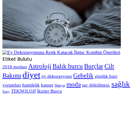
Etiket Bulutu
Astroloji
Balık burcu
Burçlar
Cilt
2018 modası
diyet
Bakımı
Gebelik
ev dekorasyonu
günlük burç
sağlık
moda
yorumları
hamilelik
kanser
saç dökülmesi.
Makyaj
TEKNOLOJİ
İkizler Burcu
Sony