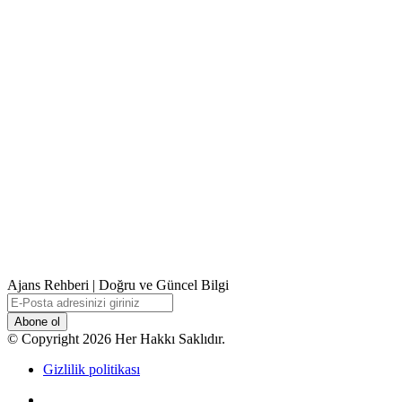
Ajans Rehberi | Doğru ve Güncel Bilgi
E-
Posta
adresinizi
© Copyright 2026 Her Hakkı Saklıdır.
giriniz
Gizlilik politikası
Facebook