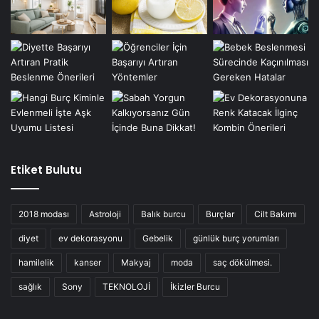
Etiket Bulutu
2018 modası
Astroloji
Balık burcu
Burçlar
Cilt Bakımı
diyet
ev dekorasyonu
Gebelik
günlük burç yorumları
hamilelik
kanser
Makyaj
moda
saç dökülmesi.
sağlık
Sony
TEKNOLOJİ
İkizler Burcu