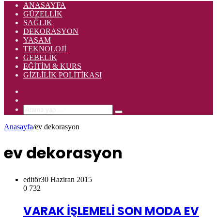
ANASAYFA
GÜZELLIK
SAĞLIK
DEKORASYON
YAŞAM
TEKNOLOJI
GEBELIK
EĞITIM & KURS
GIZLILIK POLITIKASI
Rastgele
Makale
Kenar
Bölmesi
Arama
yap
Anasayfa
/
ev dekorasyon
...
ev dekorasyon
editör
30 Haziran 2015
0
732
VARAK İŞLEMELİ SON MODA EV