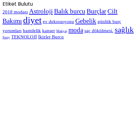
Etiket Bulutu
Astroloji
Balık burcu
Burçlar
Cilt
2018 modası
diyet
Bakımı
Gebelik
ev dekorasyonu
günlük burç
sağlık
moda
yorumları
hamilelik
kanser
saç dökülmesi.
Makyaj
TEKNOLOJİ
İkizler Burcu
Sony