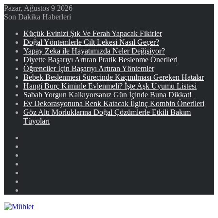
Pazar, Ağustos 9 2026
Son Dakika Haberleri
Küçük Evinizi Şık Ve Ferah Yapacak Fikirler
Doğal Yöntemlerle Cilt Lekesi Nasıl Geçer?
Yapay Zeka ile Hayatımızda Neler Değişiyor?
Diyette Başarıyı Artıran Pratik Beslenme Önerileri
Öğrenciler İçin Başarıyı Artıran Yöntemler
Bebek Beslenmesi Sürecinde Kaçınılması Gereken Hatalar
Hangi Burç Kiminle Evlenmeli? İşte Aşk Uyumu Listesi
Sabah Yorgun Kalkıyorsanız Gün İçinde Buna Dikkat!
Ev Dekorasyonuna Renk Katacak İlginç Kombin Önerileri
Göz Altı Morluklarına Doğal Çözümlerle Etkili Bakım
Tüyoları
Facebook
X
YouTube
Instagram
Kayıt
Ol
Rastgele
Makale
Kenar
Bölmesi