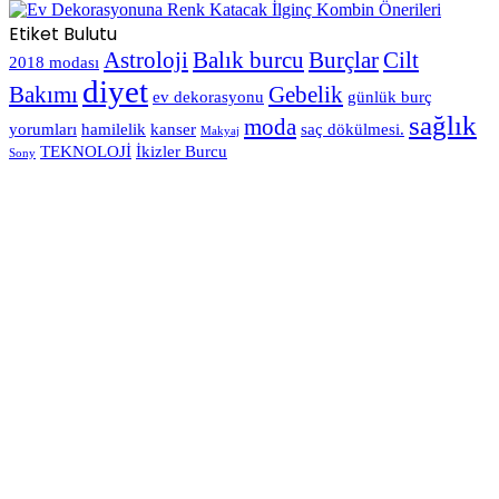
Etiket Bulutu
Astroloji
Balık burcu
Burçlar
Cilt
2018 modası
diyet
Bakımı
Gebelik
ev dekorasyonu
günlük burç
sağlık
moda
yorumları
hamilelik
kanser
saç dökülmesi.
Makyaj
TEKNOLOJİ
İkizler Burcu
Sony