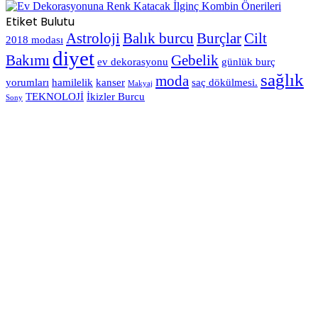
Etiket Bulutu
Astroloji
Balık burcu
Burçlar
Cilt
2018 modası
diyet
Bakımı
Gebelik
ev dekorasyonu
günlük burç
sağlık
moda
yorumları
hamilelik
kanser
saç dökülmesi.
Makyaj
TEKNOLOJİ
İkizler Burcu
Sony