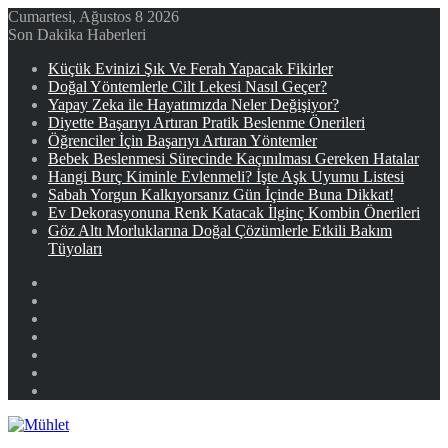
Cumartesi, Ağustos 8 2026
Son Dakika Haberleri
Küçük Evinizi Şık Ve Ferah Yapacak Fikirler
Doğal Yöntemlerle Cilt Lekesi Nasıl Geçer?
Yapay Zeka ile Hayatımızda Neler Değişiyor?
Diyette Başarıyı Artıran Pratik Beslenme Önerileri
Öğrenciler İçin Başarıyı Artıran Yöntemler
Bebek Beslenmesi Sürecinde Kaçınılması Gereken Hatalar
Hangi Burç Kiminle Evlenmeli? İşte Aşk Uyumu Listesi
Sabah Yorgun Kalkıyorsanız Gün İçinde Buna Dikkat!
Ev Dekorasyonuna Renk Katacak İlginç Kombin Önerileri
Göz Altı Morluklarına Doğal Çözümlerle Etkili Bakım
Tüyoları
Facebook
X
YouTube
Instagram
Kayıt
Ol
Rastgele
Makale
Kenar
Bölmesi