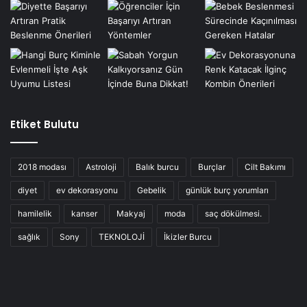
Etiket Bulutu
2018 modası
Astroloji
Balık burcu
Burçlar
Cilt Bakımı
diyet
ev dekorasyonu
Gebelik
günlük burç yorumları
hamilelik
kanser
Makyaj
moda
saç dökülmesi.
sağlık
Sony
TEKNOLOJİ
İkizler Burcu