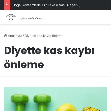
Doğal Yöntemlerle Cilt Lekesi Nasıl Geçer?
Anasayfa
/
Diyette kas kaybı önleme
Diyette kas kaybı
önleme