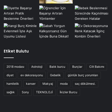
Etiket Bulutu
2018 modası
Astroloji
Balık burcu
Burçlar
Cilt Bakımı
diyet
ev dekorasyonu
Gebelik
günlük burç yorumları
hamilelik
kanser
Makyaj
moda
saç dökülmesi.
sağlık
Sony
TEKNOLOJİ
İkizler Burcu