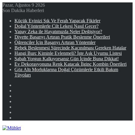
Pazar, Ağustos 9 2026
Son Dakika Haberleri
Küçük Evinizi Şık Ve Ferah Yapacak Fikirler
Doğal Yöntemlerle Cilt Lekesi Nasıl Geçer?
Yapay Zeka ile Hayatımızda Neler Değişiyor?
Diyette Başarıyı Artıran Pratik Beslenme Önerileri
Öğrenciler İçin Başarıyı Artıran Yöntemler
Bebek Beslenmesi Sürecinde Kaçınılması Gereken Hatalar
Hangi Burç Kiminle Evlenmeli? İşte Aşk Uyumu Listesi
Sabah Yorgun Kalkıyorsanız Gün İçinde Buna Dikkat!
Ev Dekorasyonuna Renk Katacak İlginç Kombin Önerileri
Göz Altı Morluklarına Doğal Çözümlerle Etkili Bakım
Tüyoları
Facebook
X
YouTube
Instagram
Kayıt
Ol
Rastgele
Makale
Kenar
Bölmesi