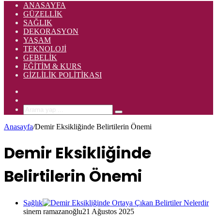
ANASAYFA
GÜZELLIK
SAĞLIK
DEKORASYON
YAŞAM
TEKNOLOJI
GEBELIK
EĞITIM & KURS
GIZLILIK POLITIKASI
Rastgele
Makale
Kenar
Bölmesi
Arama
yap
Anasayfa
/
Demir Eksikliğinde Belirtilerin Önemi
...
Demir Eksikliğinde
Belirtilerin Önemi
Sağlık
sinem ramazanoğlu
21 Ağustos 2025