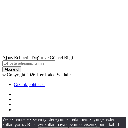
Ajans Rehberi | Doğru ve Güncel Bilgi
E-
Posta
adresinizi
© Copyright 2026 Her Hakkı Saklıdır.
giriniz
Gizlilik politikası
Facebook
X
YouTube
Instagram
Başa
Web sitemizde size en iyi deneyimi sunabilmemiz için çerezleri
dön
kullanıyoruz. Bu siteyi kullanmaya devam ederseniz, bunu kabul