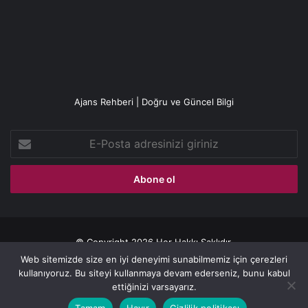
Ajans Rehberi | Doğru ve Güncel Bilgi
E-
Posta
adresinizi
giriniz
© Copyright 2026 Her Hakkı Saklıdır.
Web sitemizde size en iyi deneyimi sunabilmemiz için çerezleri
Gizlilik politikası
kullanıyoruz. Bu siteyi kullanmaya devam ederseniz, bunu kabul
ettiğinizi varsayarız.
Facebook
X
YouTube
Instagram
Tamam
Hayır
Gizlilik politikası