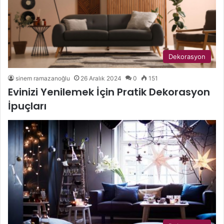
Dekorasyon
sinem ramazanoğlu
26 Aralık 2024
0
151
Evinizi Yenilemek İçin Pratik Dekorasyon
İpuçları