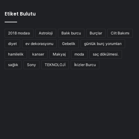
Etiket Bulutu
2018 modası
Astroloji
Balık burcu
Burçlar
Cilt Bakımı
diyet
ev dekorasyonu
Gebelik
günlük burç yorumları
hamilelik
kanser
Makyaj
moda
saç dökülmesi.
sağlık
Sony
TEKNOLOJİ
İkizler Burcu