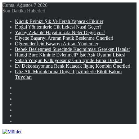
Cuma, Ağustos 7 2026
Son Dakika Haberleri
Küçük Evinizi Şık Ve Ferah Yapacak Fikirler
Doğal Yöntemlerle Cilt Lekesi Nasıl Geçer?
Yapay Zeka ile Hayatımızda Neler Değişiyor?
Diyette Başarıyı Artıran Pratik Beslenme Önerileri
Öğrenciler İçin Başarıyı Artıran Yöntemler
Bebek Beslenmesi Sürecinde Kaçınılması Gereken Hatalar
Hangi Burç Kiminle Evlenmeli? İşte Aşk Uyumu Listesi
Sabah Yorgun Kalkıyorsanız Gün İçinde Buna Dikkat!
Ev Dekorasyonuna Renk Katacak İlginç Kombin Önerileri
Göz Altı Morluklarına Doğal Çözümlerle Etkili Bakım
Tüyoları
Facebook
X
YouTube
Instagram
Kayıt
Ol
Rastgele
Makale
Kenar
Bölmesi