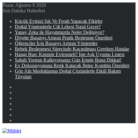
Pazar, Ağustos 9 2026
Son Dakika Haberleri
Küçük Evinizi Şık Ve Ferah Yapacak Fikirler
Doğal Yöntemlerle Cilt Lekesi Nasıl Geçer?
Yapay Zeka ile Hayatımızda Neler Değişiyor?
Diyette Başarıyı Artıran Pratik Beslenme Önerileri
Öğrenciler İçin Başarıyı Artıran Yöntemler
Bebek Beslenmesi Sürecinde Kaçınılması Gereken Hatalar
Hangi Burç Kiminle Evlenmeli? İşte Aşk Uyumu Listesi
Sabah Yorgun Kalkıyorsanız Gün İçinde Buna Dikkat!
Ev Dekorasyonuna Renk Katacak İlginç Kombin Önerileri
Göz Altı Morluklarına Doğal Çözümlerle Etkili Bakım
Tüyoları
Facebook
X
YouTube
Instagram
Kayıt
Ol
Rastgele
Makale
Kenar
Bölmesi