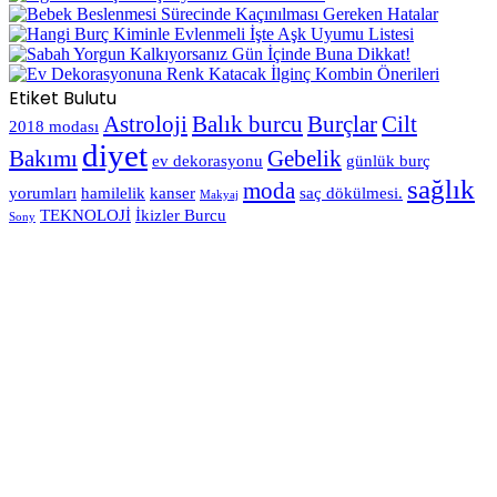
Etiket Bulutu
Astroloji
Balık burcu
Burçlar
Cilt
2018 modası
diyet
Bakımı
Gebelik
ev dekorasyonu
günlük burç
sağlık
moda
yorumları
hamilelik
kanser
saç dökülmesi.
Makyaj
TEKNOLOJİ
İkizler Burcu
Sony