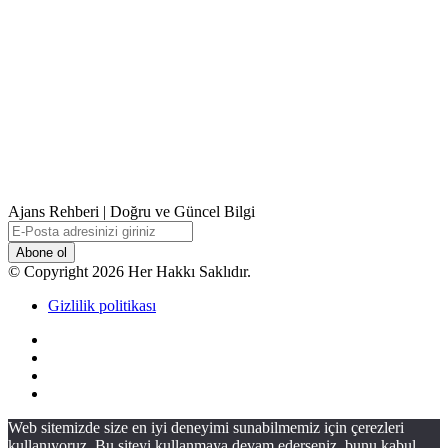
Ajans Rehberi | Doğru ve Güncel Bilgi
E-
Posta
adresinizi
© Copyright 2026 Her Hakkı Saklıdır.
giriniz
Gizlilik politikası
Facebook
X
YouTube
Instagram
Başa
Web sitemizde size en iyi deneyimi sunabilmemiz için çerezleri
dön
kullanıyoruz. Bu siteyi kullanmaya devam ederseniz, bunu kabul