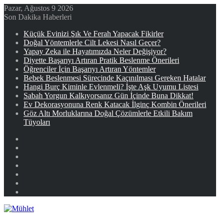
Pazar, Ağustos 9 2026
Son Dakika Haberleri
Küçük Evinizi Şık Ve Ferah Yapacak Fikirler
Doğal Yöntemlerle Cilt Lekesi Nasıl Geçer?
Yapay Zeka ile Hayatımızda Neler Değişiyor?
Diyette Başarıyı Artıran Pratik Beslenme Önerileri
Öğrenciler İçin Başarıyı Artıran Yöntemler
Bebek Beslenmesi Sürecinde Kaçınılması Gereken Hatalar
Hangi Burç Kiminle Evlenmeli? İşte Aşk Uyumu Listesi
Sabah Yorgun Kalkıyorsanız Gün İçinde Buna Dikkat!
Ev Dekorasyonuna Renk Katacak İlginç Kombin Önerileri
Göz Altı Morluklarına Doğal Çözümlerle Etkili Bakım
Tüyoları
Facebook
X
YouTube
Instagram
Kayıt
Ol
Rastgele
Makale
Kenar
Bölmesi