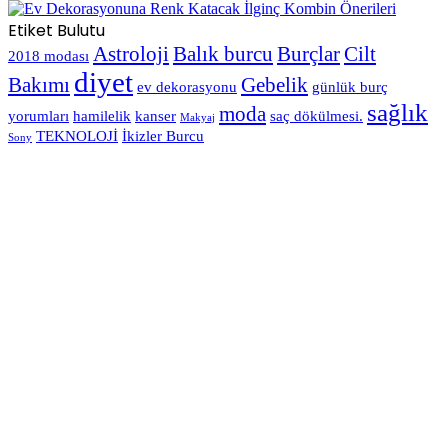
Etiket Bulutu
Astroloji
Balık burcu
Burçlar
Cilt
2018 modası
diyet
Bakımı
Gebelik
ev dekorasyonu
günlük burç
sağlık
moda
yorumları
hamilelik
kanser
saç dökülmesi.
Makyaj
TEKNOLOJİ
İkizler Burcu
Sony