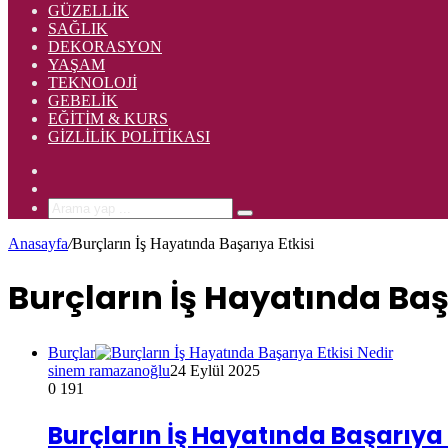
GÜZELLIK
SAĞLIK
DEKORASYON
YAŞAM
TEKNOLOJI
GEBELIK
EĞITIM & KURS
GIZLILIK POLITIKASI
Rastgele
Makale
Kenar
Bölmesi
Arama
yap
Anasayfa
/
Burçların İş Hayatında Başarıya Etkisi
...
Burçların İş Hayatında Baş
Burçlar
sinem ramazanoğlu
24 Eylül 2025
0
191
Burçların İş Hayatında Başarıya 