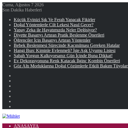
Cuma, Ağustos 7 2026
Son Dakika Haberleri
Küçük Evinizi Şık Ve Ferah Yapacak Fikirler
Doğal Yöntemlerle Cilt Lekesi Nasıl Geçer?
Yapay Zeka ile Hayatımızda Neler Değişiyor?
Diyette Başarıyı Artıran Pratik Beslenme Önerileri
Öğrenciler İçin Başarıyı Artıran Yöntemler
Bebek Beslenmesi Sürecinde Kaçınılması Gereken Hatalar
Hangi Burç Kiminle Evlenmeli? İşte Aşk Uyumu Listesi
Sabah Yorgun Kalkıyorsanız Gün İçinde Buna Dikkat!
Ev Dekorasyonuna Renk Katacak İlginç Kombin Önerileri
Göz Altı Morluklarına Doğal Çözümlerle Etkili Bakım Tüyolar
Facebook
X
YouTube
Instagram
Kayıt
Ol
Rastgele
Makale
Kenar
Bölmesi
ANASAYFA