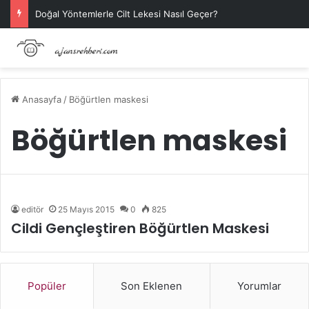
Doğal Yöntemlerle Cilt Lekesi Nasıl Geçer?
Anasayfa
/
Böğürtlen maskesi
Böğürtlen maskesi
editör
25 Mayıs 2015
0
825
Cildi Gençleştiren Böğürtlen Maskesi
Popüler
Son Eklenen
Yorumlar