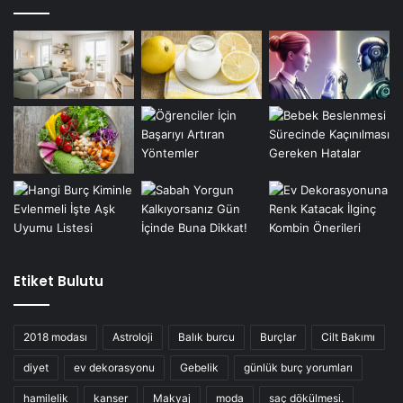
Etiket Bulutu
2018 modası
Astroloji
Balık burcu
Burçlar
Cilt Bakımı
diyet
ev dekorasyonu
Gebelik
günlük burç yorumları
hamilelik
kanser
Makyaj
moda
saç dökülmesi.