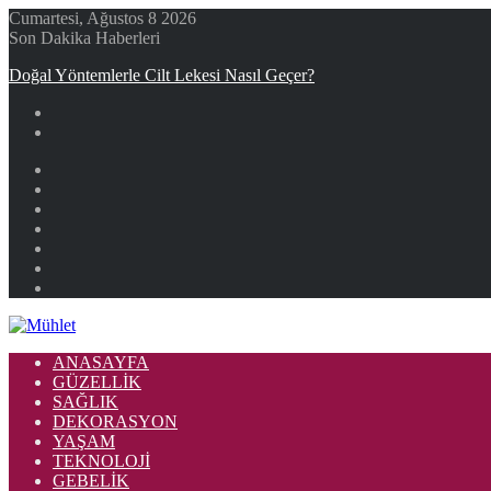
Cumartesi, Ağustos 8 2026
Son Dakika Haberleri
Doğal Yöntemlerle Cilt Lekesi Nasıl Geçer?
Facebook
X
YouTube
Instagram
Kayıt
Ol
Rastgele
Makale
Kenar
Bölmesi
ANASAYFA
GÜZELLIK
SAĞLIK
DEKORASYON
YAŞAM
TEKNOLOJI
GEBELIK