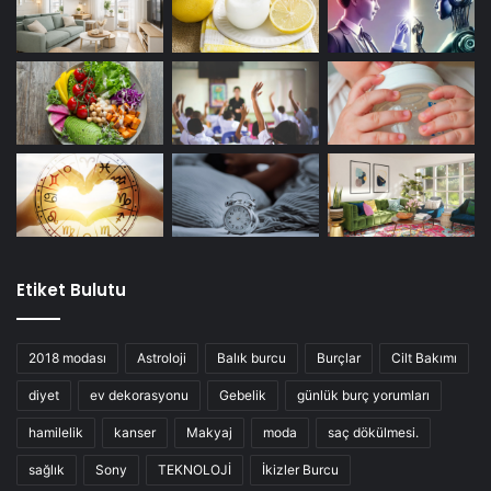
Etiket Bulutu
2018 modası
Astroloji
Balık burcu
Burçlar
Cilt Bakımı
diyet
ev dekorasyonu
Gebelik
günlük burç yorumları
hamilelik
kanser
Makyaj
moda
saç dökülmesi.
sağlık
Sony
TEKNOLOJİ
İkizler Burcu