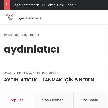
Doğal Yöntemlerle Cilt Lekesi Nasıl Geçer?
Anasayfa
/
aydınlatıcı
aydınlatıcı
editör
16 Mayıs 2015
0
836
AYDINLATICI KULLANMAK İÇİN 5 NEDEN
Popüler
Son Eklenen
Yorumlar