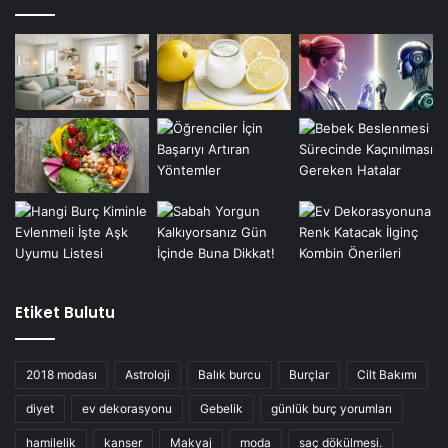
Etiket Bulutu
2018 modası
Astroloji
Balık burcu
Burçlar
Cilt Bakımı
diyet
ev dekorasyonu
Gebelik
günlük burç yorumları
hamilelik
kanser
Makyaj
moda
saç dökülmesi.