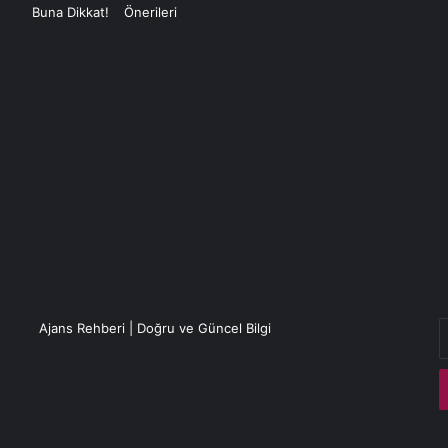
E
Ajans Rehberi | Doğru ve Güncel Bilgi
P
a
g