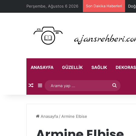
Perşembe, Ağustos 6 2026
Son Dakika Haberleri
Doğa
ANASAYFA
GÜZELLIK
SAĞLIK
DEKORA
Rastgele Makale
Kenar Bölmesi
Arama
yap
...
Anasayfa
/
Armine Elbise
Armine Elbise