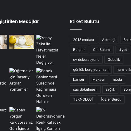
iştirilen Mesajlar
Etiket Bulutu
2018 modası
Astroloji
Balı
Burçlar
Cilt Bakımı
diyet
ev dekorasyonu
Gebelik
günlük burç yorumları
hamileli
kanser
Makyaj
moda
saç dökülmesi.
sağlık
Son
TEKNOLOJİ
İkizler Burcu