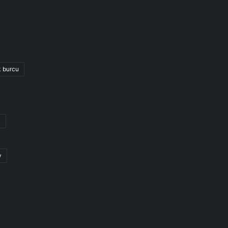
k burcu
k
y