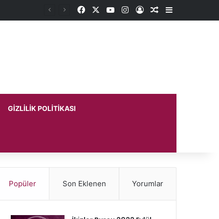
Facebook
X
YouTube
Instagram
Kayıt Ol
Rastgele Makale
Kenar Bölme
GIZLILIK POLITIKASI
Popüler
Son Eklenen
Yorumlar