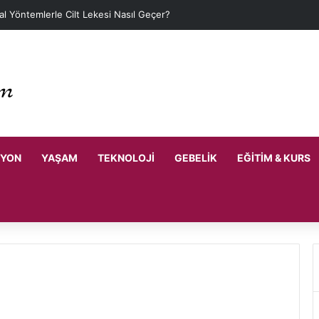
l Yöntemlerle Cilt Lekesi Nasıl Geçer?
SYON
YAŞAM
TEKNOLOJI
GEBELIK
EĞITIM & KURS