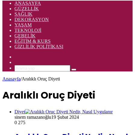
ANASAYFA
GÜZELLIK
SAĞLIK
DEKORASYON
YAŞAM
TEKNOLOJI
GEBELIK
EĞITIM & KURS
GIZLILIK POLITIKASI
Rastgele
Makale
Kenar
Bölmesi
Arama
yap
Anasayfa
/
Aralıklı Oruç Diyeti
...
Aralıklı Oruç Diyeti
Diyet
sinem ramazanoğlu
19 Şubat 2024
0
275