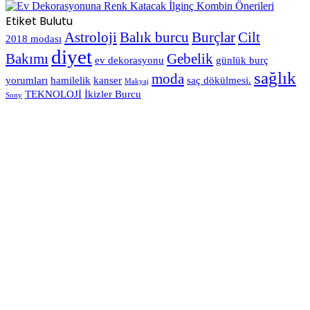
Etiket Bulutu
Astroloji
Balık burcu
Burçlar
Cilt
2018 modası
diyet
Bakımı
Gebelik
ev dekorasyonu
günlük burç
sağlık
moda
yorumları
hamilelik
kanser
saç dökülmesi.
Makyaj
TEKNOLOJİ
İkizler Burcu
Sony