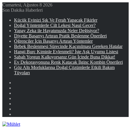
Cumartesi, Ağustos 8 2026
Son Dakika Haberleri
Küçük Evinizi Şık Ve Ferah Yapacak Fikirler
Doğal Yöntemlerle Cilt Lekesi Nasıl Geçer?
Yapay Zeka ile Hayatımızda Neler Değişiyor?
Diyette Başarıyı Artıran Pratik Beslenme Önerileri
Öğrenciler İçin Başarıyı Artıran Yöntemler
Bebek Beslenmesi Sürecinde Kaçınılması Gereken Hatalar
Hangi Burç Kiminle Evlenmeli? İşte Aşk Uyumu Listesi
Sabah Yorgun Kalkıyorsanız Gün İçinde Buna Dikkat!
Ev Dekorasyonuna Renk Katacak İlginç Kombin Önerileri
Göz Altı Morluklarına Doğal Çözümlerle Etkili Bakım
Tüyoları
Facebook
X
YouTube
Instagram
Kayıt
Ol
Rastgele
Makale
Kenar
Bölmesi